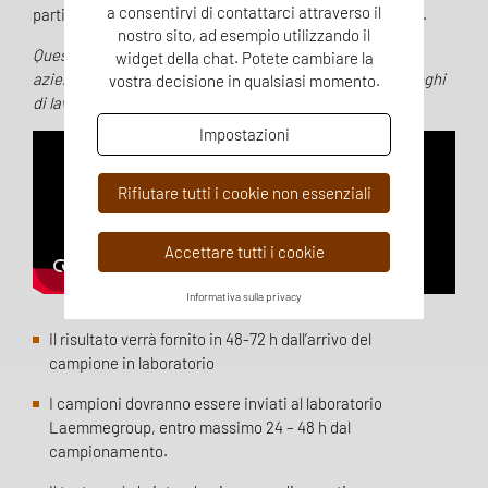
a consentirvi di contattarci attraverso il
partire da estratti di RNA ottenuti da tamponi ambientali.
nostro sito, ad esempio utilizzando il
Questa tipologia di analisi, può essere utilizzata dalle
widget della chat. Potete cambiare la
aziende a supporto del protocollo per la sicurezza dei luoghi
vostra decisione in qualsiasi momento.
di lavoro.
Impostazioni
Rifiutare tutti i cookie non essenziali
Accettare tutti i cookie
Informativa sulla privacy
Il risultato verrà fornito in 48-72 h dall’arrivo del
campione in laboratorio
I campioni dovranno essere inviati al laboratorio
Laemmegroup, entro massimo 24 – 48 h dal
campionamento.