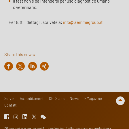
Il test non è da intendersi per uso diagnostico umano
o veterinario.
Per tutti i dettagli, scrivete a:
info@laemmegroup.it
Share this news:
Servizi
Accreditamenti
Chi Siamo
News
T-Magazine
Contatti
Rimanete aggiornati. Iscrivetevi alla nostra newsletter: