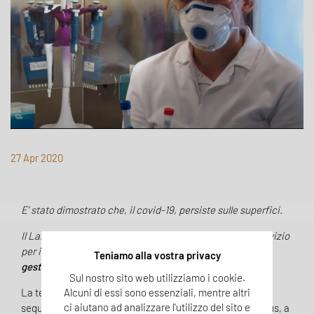
27 Apr 2020
E’ stato dimostrato che, il covid-19, persiste sulle superfici.
Il Laboratorio Laemmegroup ha introdotto un nuovo servizio
per il
test SARS-CoV2 su tamponi di superficie per la
Teniamo alla vostra privacy
gestione del monitoraggio ambientale.
Sul nostro sito web utilizziamo i cookie.
Alcuni di essi sono essenziali, mentre altri
La tecnica impiegata è la
Real-Time PCR
che utilizza le
ci aiutano ad analizzare l'utilizzo del sito e
sequenze indicate dalla OMS per rilevare la presenza virus, a