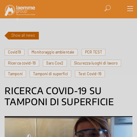
Show all news
Covid19
Monitoraggio ambientale
PCR TEST
Ricerca covid-19
Sars Cov2
Sicurezza luoghi di lavoro
Tamponi
Tamponi di superfici
Test Covid-19
RICERCA COVID-19 SU
TAMPONI DI SUPERFICIE