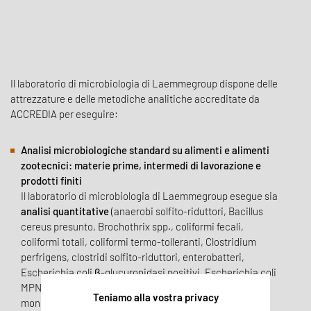
Il laboratorio di microbiologia di Laemmegroup dispone delle
attrezzature e delle metodiche analitiche accreditate da
ACCREDIA per eseguire:
Analisi microbiologiche standard su alimenti e alimenti
zootecnici: materie prime, intermedi di lavorazione e
prodotti finiti
Il laboratorio di microbiologia di Laemmegroup esegue sia
analisi quantitative
(anaerobi solfito-riduttori, Bacillus
cereus presunto, Brochothrix spp., coliformi fecali,
coliformi totali, coliformi termo-tolleranti, Clostridium
perfrigens, clostridi solfito-riduttori, enterobatteri,
Escherichia coli β-glucuronidasi positivi, Escherichia coli
MPN, enterococchi, Lattobacilli, lieviti e muffe, Listeria
Teniamo alla vostra privacy
monocytogenes, Listeria monocytogenes MPN,