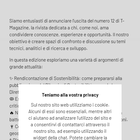
Siamo entusiasti di annunciare l’uscita del numero 12 di T-
Magazine, la rivista dedicata a chi, come noi, ama
condividere conoscenze, esperienze e opportunità. Il nostro
obiettivo è creare spazi di confronto e discussione su temi
tecnici, analitici e di ricerca e sviluppo.
In questa edizione esploriamo una varietà di argomenti di
grande attualità:
✨ Rendicontazione di Sostenibilità: come prepararsi alla
pubblicazione del Bilancio di Sostenibilità secondo la
Direttiva UE 2022/2464/EU.
Teniamo alla vostra privacy
🦠 Escherichia coli STEC: approfondimenti su un tema
Sul nostro sito web utilizziamo i cookie.
critico per la sicurezza alimentare.
Alcuni di essi sono essenziali, mentre altri
🔥 Nuove frontiere nelle medicazioni: l’uso della cellulosa
ci aiutano ad analizzare l'utilizzo del sito e
batterica e degli antimicrobici nel trattamento delle ustioni.
a consentirvi di contattarci attraverso il
🍷 Composti aromatici nel vino: anisoli, guaiacolo e
nostro sito, ad esempio utilizzando il
geosmina, e il loro impatto organolettico.
widget della chat. Potete cambiare la