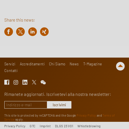
Share this news:
Servizi
Accreditamenti
Chi Siamo
News
T-Magazine
Contatti
Rimanete aggiornati. Iscrivetevi alla nostra newsletter:
Iscrivimi
This site is protected by reCAPTCHA and the Google
Privacy Policy
and
Terms of
Service
apply.
Privacy Policy
GTC
Imprint
DLGS 231/01
Whistleblowing