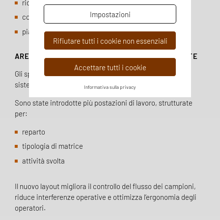
riduzione dei tempi interni
Impostazioni
comunicazione diretta tra reparti
pianificazione coordinata delle attività
Rifiutare tutti i cookie non essenziali
AREE DI PREPARAZIONE AMPLIATE E RIORGANIZZATE
Accettare tutti i cookie
Gli spazi sono stati ampliati e organizzati in modo
sistematico.
Informativa sulla privacy
Sono state introdotte più postazioni di lavoro, strutturate
per:
reparto
tipologia di matrice
attività svolta
Il nuovo layout migliora il controllo del flusso dei campioni,
riduce interferenze operative e ottimizza l’ergonomia degli
operatori.