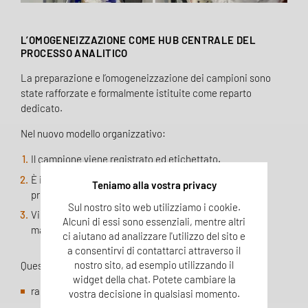
L’OMOGENEIZZAZIONE COME HUB CENTRALE DEL
PROCESSO ANALITICO
La preparazione e l’omogeneizzazione dei campioni sono
state rafforzate e formalmente istituite come reparto
dedicato.
Nel nuovo modello organizzativo:
Il campione viene registrato ed etichettato.
È immeditamente reso disponibile al reparto
Teniamo alla vostra privacy
preparazione.
Sul nostro sito web utilizziamo i cookie.
Viene gestito secondo priorità condivise (urgenza,
Alcuni di essi sono essenziali, mentre altri
matrice, ambito analitico).
ci aiutano ad analizzare l'utilizzo del sito e
a consentirvi di contattarci attraverso il
nostro sito, ad esempio utilizzando il
Questo sistema garantisce:
widget della chat. Potete cambiare la
rappresentatività del campione
vostra decisione in qualsiasi momento.