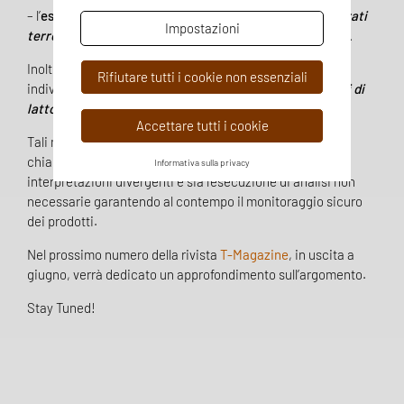
– l’
espressione dei risultati
che pone il focus sui
vertebrati
Impostazioni
terrestri
e non più genericamente sugli
animali terrestri.
Inoltre esplicita tra i costituenti di origine animale
Rifiutare tutti i cookie non essenziali
individuabili al microscopio i
globuli di latte
ed i
cristalli di
lattosio.
Accettare tutti i cookie
Tali modifiche si sono rese necessarie per garantire
chiarezza e certezza di diritto e per evitare sia
Informativa sulla privacy
interpretazioni divergenti e sia l’esecuzione di analisi non
necessarie garantendo al contempo il monitoraggio sicuro
dei prodotti.
Nel prossimo numero della rivista
T-Magazine
, in uscita a
giugno, verrà dedicato un approfondimento sull’argomento.
Stay Tuned!