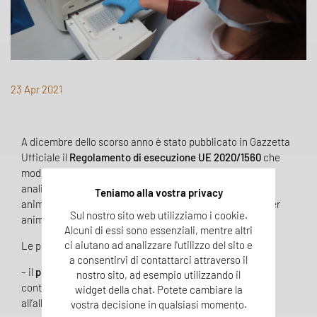
23 Apr 2021
A dicembre dello scorso anno è stato pubblicato in Gazzetta
Ufficiale il
Regolamento di esecuzione UE 2020/1560
che
modifica l’allegato VI del Reg. CE 152/2009 sui metodi di
analisi per la determinazione dei costituenti di origine
Teniamo alla vostra privacy
animale nell’ambito dei controlli ufficiali degli alimenti per
Sul nostro sito web utilizziamo i cookie.
animali.
Alcuni di essi sono essenziali, mentre altri
ci aiutano ad analizzare l'utilizzo del sito e
Le principali novità riguardano:
a consentirvi di contattarci attraverso il
– il
protocollo operativo
che deve essere seguito per
nostro sito, ad esempio utilizzando il
controllare l’applicazione dei divieti di cui all’articolo 7 e
widget della chat. Potete cambiare la
all’allegato IV del regolamento (CE) n. 999/2001 e
vostra decisione in qualsiasi momento.